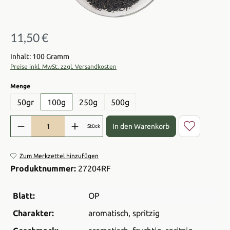
11,50 €
Regulärer Preis:
Inhalt: 100 Gramm
Preise inkl. MwSt. zzgl. Versandkosten
auswählen
Menge
50gr
100g
250g
500g
Produkt Anzahl: Gib den gewünschten Wert ein oder benutze die Sch
In den Warenkorb
Stück
Zum Merkzettel hinzufügen
Produktnummer:
27204RF
Blatt:
OP
Charakter:
aromatisch
, spritzig