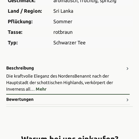
Geschmack:
aromatisch
, fruchtig
, spritzig
Land / Region:
Sri Lanka
Pflückung:
Sommer
Tasse:
rotbraun
Typ:
Schwarzer Tee
Beschreibung
Die kraftvolle Eleganz des Nordens ​Benannt nach der
Hauptstadt der schottischen Highlands, verkörpert der
Inverness all…
Mehr
Bewertungen
Warum bei uns einkaufen?