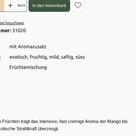
l: Gib den gewünschten Wert ein oder benutze die Schaltflächen 
In den Warenkorb
Stück
el hinzufügen
mmer:
31020
mit Aromazusatz
:
exotisch
, fruchtig
, mild
, saftig
, süss
Früchtemischung
n Früchten trägt das intensive, fast cremige Aroma der Mango bis
otische Strahlkraft überzeugt.