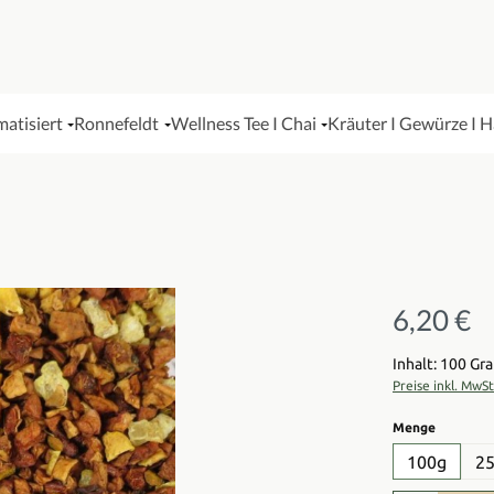
matisiert
Ronnefeldt
Wellness Tee I Chai
Kräuter I Gewürze I 
6,20 €
Regulärer Pre
Inhalt: 100 G
Preise inkl. MwS
auswähl
Menge
100g
2