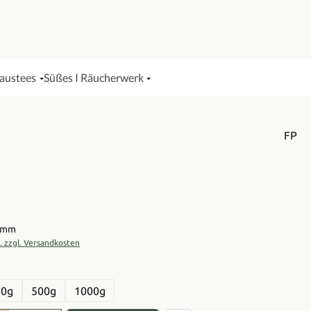
Haustees
Süßes I Räucherwerk
FP
is:
ramm
t. zzgl. Versandkosten
en
50g
500g
1000g