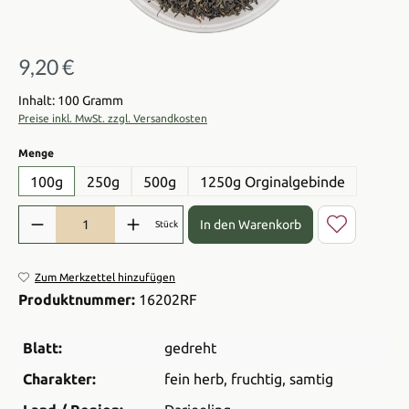
9,20 €
Regulärer Preis:
Inhalt: 100 Gramm
Preise inkl. MwSt. zzgl. Versandkosten
auswählen
Menge
100g
250g
500g
1250g Orginalgebinde
Produkt Anzahl: Gib den gewünschten Wert ein oder benutze die Sch
In den Warenkorb
Stück
Zum Merkzettel hinzufügen
Produktnummer:
16202RF
Blatt:
gedreht
Charakter:
fein herb
, fruchtig
, samtig