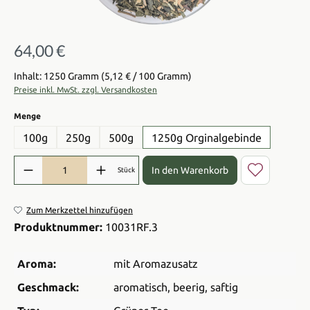
64,00 €
Regulärer Preis:
Inhalt: 1250 Gramm
(5,12 € / 100 Gramm)
Preise inkl. MwSt. zzgl. Versandkosten
auswählen
Menge
100g
250g
500g
1250g Orginalgebinde
Produkt Anzahl: Gib den gewünschten Wert ein oder benutze die Sch
In den Warenkorb
Stück
Zum Merkzettel hinzufügen
Produktnummer:
10031RF.3
Aroma:
mit Aromazusatz
Geschmack:
aromatisch
, beerig
, saftig