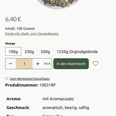
6,40 €
Regulärer Preis:
Inhalt: 100 Gramm
Preise inkl. MwSt. zzgl. Versandkosten
auswählen
Menge
100g
250g
500g
1250g Orginalgebinde
Produkt Anzahl: Gib den gewünschten Wert ein oder benutze die Sch
In den Warenkorb
Stück
Zum Merkzettel hinzufügen
Produktnummer:
10031RF
Aroma:
mit Aromazusatz
Geschmack:
aromatisch
, beerig
, saftig