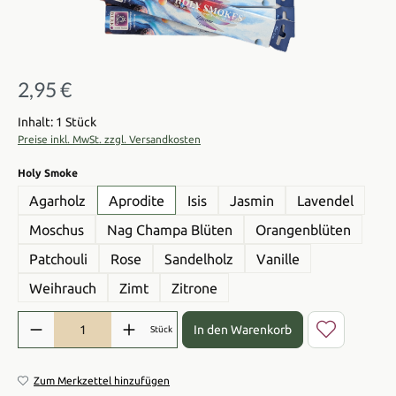
2,95 €
Regulärer Preis:
Inhalt: 1 Stück
Preise inkl. MwSt. zzgl. Versandkosten
auswählen
Holy Smoke
Agarholz
Aprodite
Isis
Jasmin
Lavendel
Moschus
Nag Champa Blüten
Orangenblüten
Patchouli
Rose
Sandelholz
Vanille
Weihrauch
Zimt
Zitrone
Produkt Anzahl: Gib den gewünschten Wert ein oder benutze die Sch
In den Warenkorb
Stück
Zum Merkzettel hinzufügen