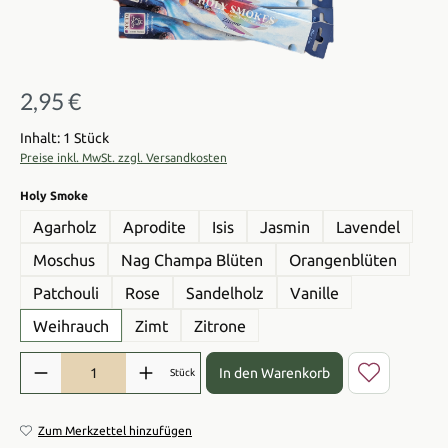
2,95 €
Regulärer Preis:
Inhalt: 1 Stück
Preise inkl. MwSt. zzgl. Versandkosten
auswählen
Holy Smoke
Agarholz
Aprodite
Isis
Jasmin
Lavendel
Moschus
Nag Champa Blüten
Orangenblüten
Patchouli
Rose
Sandelholz
Vanille
Weihrauch
Zimt
Zitrone
Produkt Anzahl: Gib den gewünschten Wert ein oder benutze die Sch
In den Warenkorb
Stück
Zum Merkzettel hinzufügen