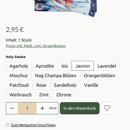
2,95 €
Regulärer Preis:
Inhalt: 1 Stück
Preise inkl. MwSt. zzgl. Versandkosten
auswählen
Holy Smoke
Agarholz
Aprodite
Isis
Jasmin
Lavendel
Moschus
Nag Champa Blüten
Orangenblüten
Patchouli
Rose
Sandelholz
Vanille
Weihrauch
Zimt
Zitrone
Produkt Anzahl: Gib den gewünschten Wert ein oder benutze die Sch
In den Warenkorb
Stück
Zum Merkzettel hinzufügen