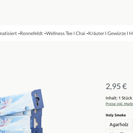
matisiert
Ronnefeldt
Wellness Tee I Chai
Kräuter I Gewürze I 
2,95 €
Regulärer Pre
Inhalt: 1 Stück
Preise inkl. MwS
aus
Holy Smoke
Agarholz