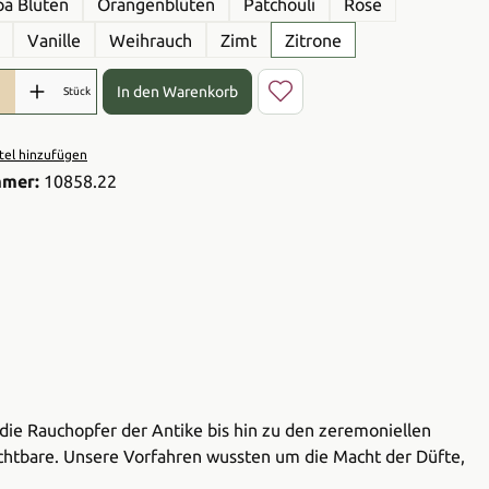
a Blüten
Orangenblüten
Patchouli
Rose
Vanille
Weihrauch
Zimt
Zitrone
l: Gib den gewünschten Wert ein oder benutze die Schaltflächen 
In den Warenkorb
Stück
el hinzufügen
mmer:
10858.22
 die Rauchopfer der Antike bis hin zu den zeremoniellen
ichtbare. Unsere Vorfahren wussten um die Macht der Düfte,