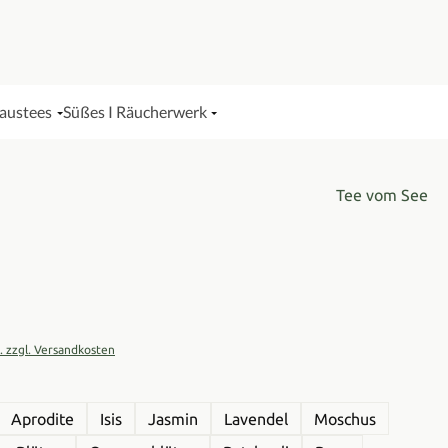
Haustees
Süßes I Räucherwerk
Tee vom See
is:
t. zzgl. Versandkosten
wählen
Aprodite
Isis
Jasmin
Lavendel
Moschus