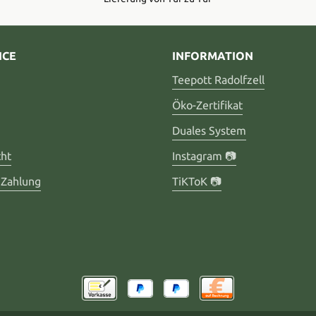
ICE
INFORMATION
Teepott Radolfzell
Öko-Zertifikat
Duales System
cht
Instagram 📷
 Zahlung
TiKToK 📷