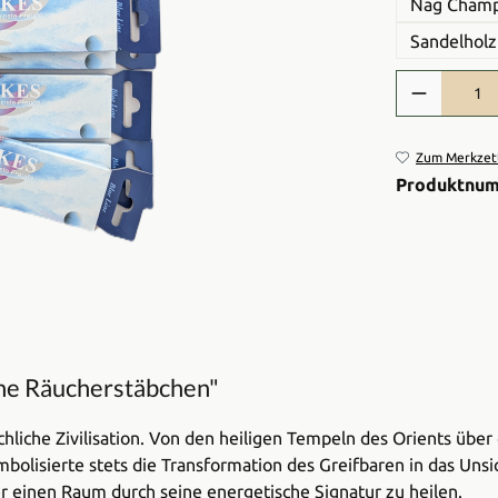
Nag Champ
Sandelholz
Produkt Anzah
Zum Merkzett
Produktnu
ne Räucherstäbchen"
hliche Zivilisation. Von den heiligen Tempeln des Orients über
bolisierte stets die Transformation des Greifbaren in das Uns
r einen Raum durch seine energetische Signatur zu heilen.