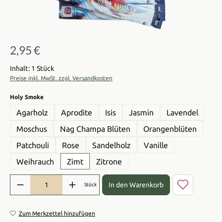
2,95 €
Regulärer Preis:
Inhalt: 1 Stück
Preise inkl. MwSt. zzgl. Versandkosten
auswählen
Holy Smoke
Agarholz
Aprodite
Isis
Jasmin
Lavendel
Moschus
Nag Champa Blüten
Orangenblüten
Patchouli
Rose
Sandelholz
Vanille
Weihrauch
Zimt
Zitrone
Produkt Anzahl: Gib den gewünschten Wert ein oder benutze die Sch
In den Warenkorb
Stück
Zum Merkzettel hinzufügen