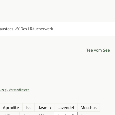
Haustees
Süßes I Räucherwerk
Tee vom See
is:
t. zzgl. Versandkosten
wählen
Aprodite
Isis
Jasmin
Lavendel
Moschus