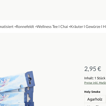
matisiert
Ronnefeldt
Wellness Tee I Chai
Kräuter I Gewürze I 
2,95 €
Regulärer Pre
Inhalt: 1 Stück
Preise inkl. MwS
aus
Holy Smoke
Agarholz