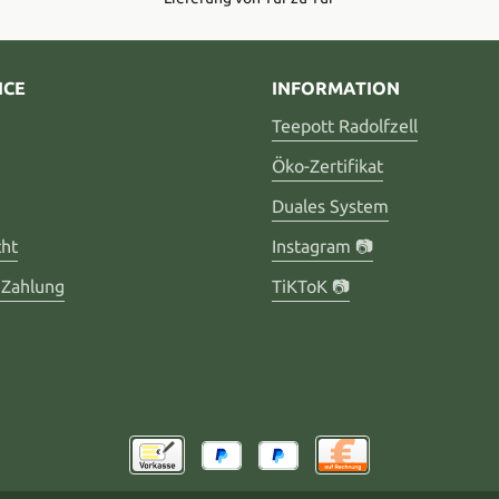
ICE
INFORMATION
Teepott Radolfzell
Öko-Zertifikat
Duales System
cht
Instagram 📷
 Zahlung
TiKToK 📷