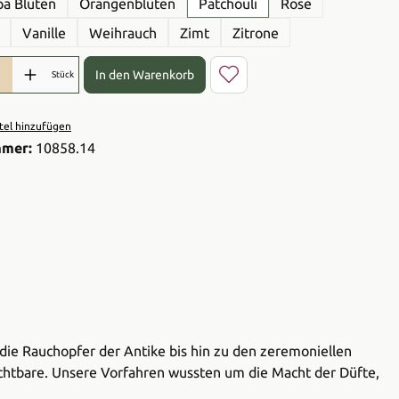
a Blüten
Orangenblüten
Patchouli
Rose
Vanille
Weihrauch
Zimt
Zitrone
l: Gib den gewünschten Wert ein oder benutze die Schaltflächen 
In den Warenkorb
Stück
el hinzufügen
mmer:
10858.14
 die Rauchopfer der Antike bis hin zu den zeremoniellen
ichtbare. Unsere Vorfahren wussten um die Macht der Düfte,