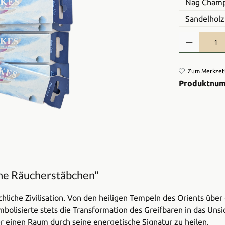
Nag Champ
Sandelholz
Produkt Anzah
Zum Merkzett
Produktnu
ne Räucherstäbchen"
hliche Zivilisation. Von den heiligen Tempeln des Orients über
bolisierte stets die Transformation des Greifbaren in das Uns
r einen Raum durch seine energetische Signatur zu heilen.