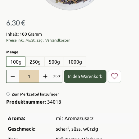
6,30 €
Regulärer Preis:
Inhalt: 100 Gramm
Preise inkl. MwSt. zzgl. Versandkosten
auswählen
Menge
100g
250g
500g
1000g
Produkt Anzahl: Gib den gewünschten Wert ein oder benutze die Sch
In den Warenkorb
Stück
Zum Merkzettel hinzufügen
Produktnummer:
34018
Aroma:
mit Aromazusatz
Geschmack:
scharf
, süss
, würzig