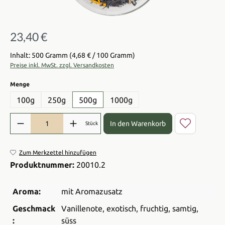
23,40 €
Regulärer Preis:
Inhalt: 500 Gramm
(4,68 € / 100 Gramm)
Preise inkl. MwSt. zzgl. Versandkosten
auswählen
Menge
100g
250g
500g
1000g
Produkt Anzahl: Gib den gewünschten Wert ein oder benutze die Sch
In den Warenkorb
Stück
Zum Merkzettel hinzufügen
Produktnummer:
20010.2
Aroma:
mit Aromazusatz
Geschmack
Vanillenote
, exotisch
, fruchtig
, samtig
,
:
süss