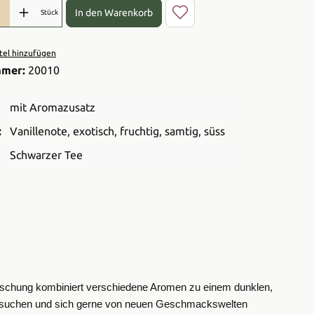
l: Gib den gewünschten Wert ein oder benutze die Schaltflächen 
In den Warenkorb
Stück
el hinzufügen
mmer:
20010
mit Aromazusatz
:
Vanillenote
, exotisch
, fruchtig
, samtig
, süss
Schwarzer Tee
ischung kombiniert verschiedene Aromen zu einem dunklen,
ere suchen und sich gerne von neuen Geschmackswelten