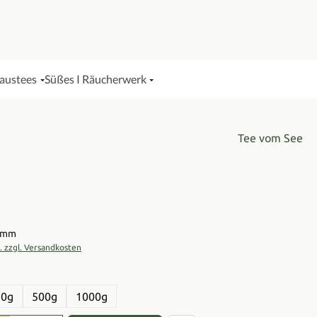
Haustees
Süßes I Räucherwerk
Tee vom See
is:
ramm
t. zzgl. Versandkosten
en
50g
500g
1000g