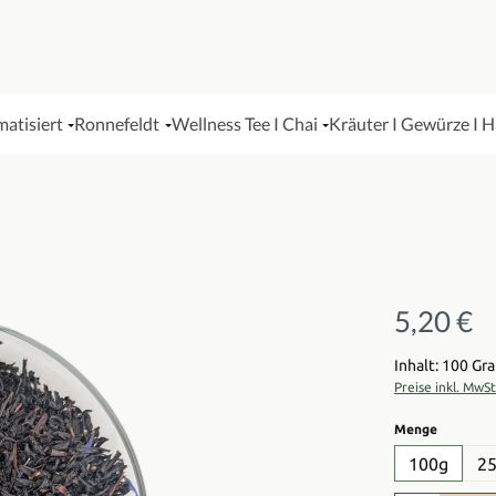
matisiert
Ronnefeldt
Wellness Tee I Chai
Kräuter I Gewürze I 
5,20 €
Regulärer Pre
Inhalt: 100 G
Preise inkl. MwS
auswähl
Menge
100g
2