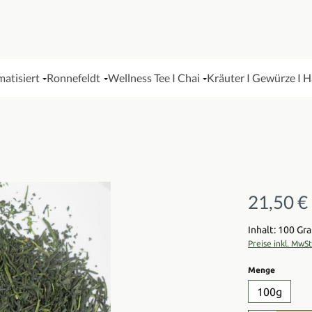
matisiert
Ronnefeldt
Wellness Tee I Chai
Kräuter I Gewürze I 
21,50 €
Regulärer Pre
Inhalt: 100 G
Preise inkl. MwS
auswähl
Menge
100g