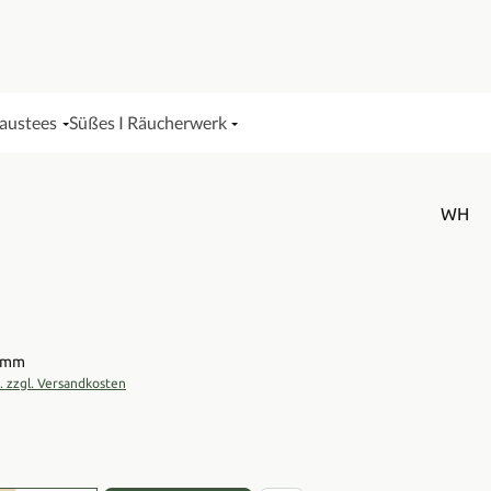
Haustees
Süßes I Räucherwerk
WH
is:
ramm
t. zzgl. Versandkosten
en