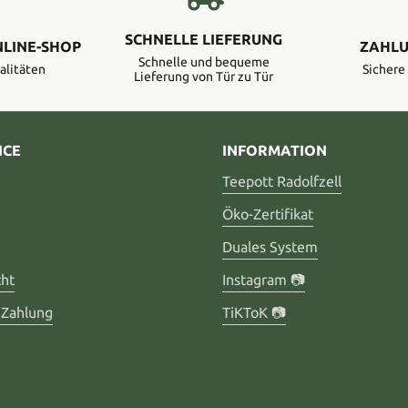
SCHNELLE LIEFERUNG
NLINE-SHOP
ZAHLU
Schnelle und bequeme
alitäten
Sicher
Lieferung von Tür zu Tür
ICE
INFORMATION
Teepott Radolfzell
Öko-Zertifikat
Duales System
cht
Instagram 📷
 Zahlung
TiKToK 📷