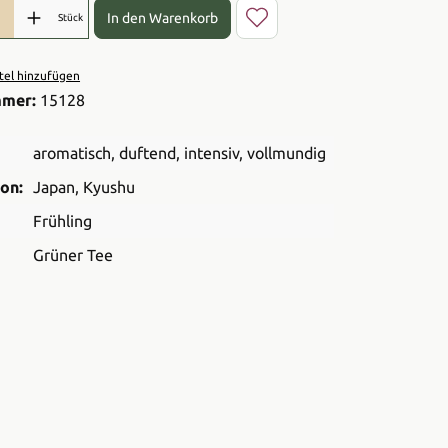
l: Gib den gewünschten Wert ein oder benutze die Schaltflächen 
In den Warenkorb
Stück
el hinzufügen
mmer:
15128
aromatisch
, duftend
, intensiv
, vollmundig
on:
Japan
, Kyushu
Frühling
Grüner Tee