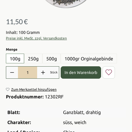
11,50 €
Regulärer Preis:
Inhalt: 100 Gramm
Preise inkl. MwSt. zzgl. Versandkosten
auswählen
Menge
100g
250g
500g
1000gr Orginalgebinde
Produkt Anzahl: Gib den gewünschten Wert ein oder benutze die Sch
In den Warenkorb
Stück
Zum Merkzettel hinzufügen
Produktnummer:
12302RF
Blatt:
Ganzblatt
, drahtig
Charakter:
süss
, weich