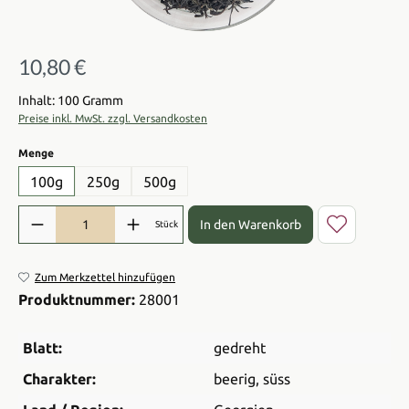
10,80 €
Regulärer Preis:
Inhalt: 100 Gramm
Preise inkl. MwSt. zzgl. Versandkosten
auswählen
Menge
100g
250g
500g
Produkt Anzahl: Gib den gewünschten Wert ein oder benutze die Sch
In den Warenkorb
Stück
Zum Merkzettel hinzufügen
Produktnummer:
28001
Blatt:
gedreht
Charakter:
beerig
, süss