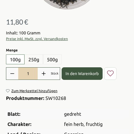
11,80 €
Regulärer Preis:
Inhalt: 100 Gramm
Preise inkl. MwSt. zzgl. Versandkosten
auswählen
Menge
100g
250g
500g
Produkt Anzahl: Gib den gewünschten Wert ein oder benutze die Sch
In den Warenkorb
Stück
Zum Merkzettel hinzufügen
Produktnummer:
SW10268
Blatt:
gedreht
Charakter:
fein herb
, fruchtig