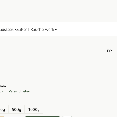
Haustees
Süßes I Räucherwerk
FP
is:
ramm
t. zzgl. Versandkosten
en
50g
500g
1000g