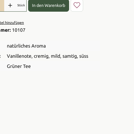
l: Gib den gewünschten Wert ein oder benutze die Schaltflächen 
In den Warenkorb
Stück
el hinzufügen
mmer:
10107
natürliches Aroma
:
Vanillenote
, cremig
, mild
, samtig
, süss
Grüner Tee