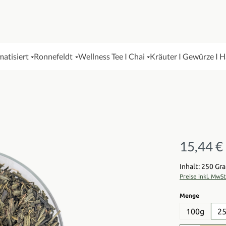
matisiert
Ronnefeldt
Wellness Tee I Chai
Kräuter I Gewürze I 
15,44 €
Regulärer Pre
Inhalt: 250 G
Preise inkl. MwS
auswähl
Menge
100g
2