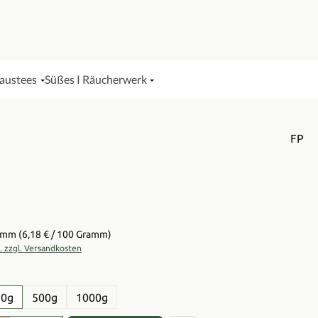
Haustees
Süßes I Räucherwerk
FP
is:
ramm
(6,18 € / 100 Gramm)
t. zzgl. Versandkosten
en
50g
500g
1000g