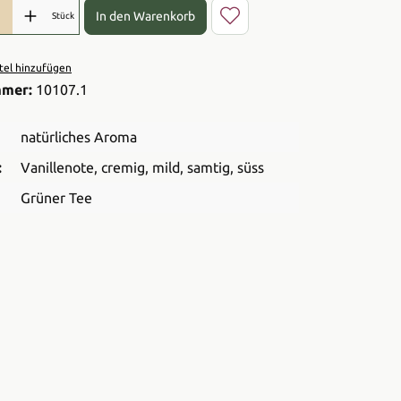
l: Gib den gewünschten Wert ein oder benutze die Schaltflächen 
In den Warenkorb
Stück
el hinzufügen
mmer:
10107.1
natürliches Aroma
:
Vanillenote
, cremig
, mild
, samtig
, süss
Grüner Tee