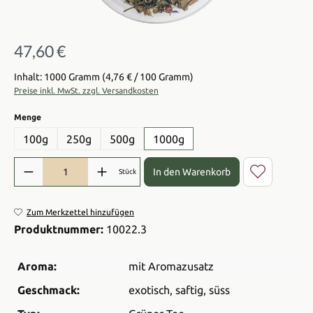
47,60 €
Regulärer Preis:
Inhalt: 1000 Gramm
(4,76 € / 100 Gramm)
Preise inkl. MwSt. zzgl. Versandkosten
auswählen
Menge
100g
250g
500g
1000g
Produkt Anzahl: Gib den gewünschten Wert ein oder benutze die Sch
In den Warenkorb
Stück
Zum Merkzettel hinzufügen
Produktnummer:
10022.3
Aroma:
mit Aromazusatz
Geschmack:
exotisch
, saftig
, süss