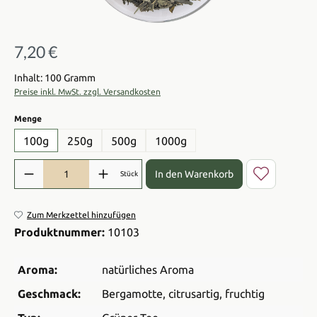
7,20 €
Regulärer Preis:
Inhalt: 100 Gramm
Preise inkl. MwSt. zzgl. Versandkosten
auswählen
Menge
100g
250g
500g
1000g
Produkt Anzahl: Gib den gewünschten Wert ein oder benutze die Sch
In den Warenkorb
Stück
Zum Merkzettel hinzufügen
Produktnummer:
10103
Aroma:
natürliches Aroma
Geschmack:
Bergamotte
, citrusartig
, fruchtig