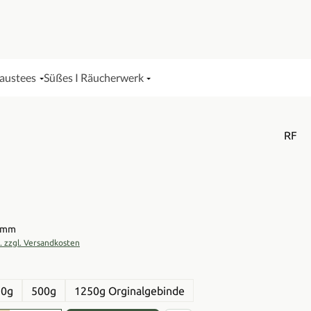
Haustees
Süßes I Räucherwerk
RF
is:
ramm
t. zzgl. Versandkosten
en
50g
500g
1250g Orginalgebinde