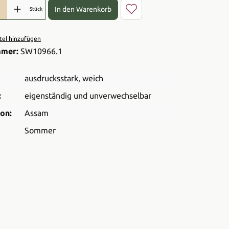
l: Gib den gewünschten Wert ein oder benutze die Schaltflächen 
In den Warenkorb
Stück
el hinzufügen
mmer:
SW10966.1
ausdrucksstark
, weich
:
eigenständig und unverwechselbar
on:
Assam
Sommer