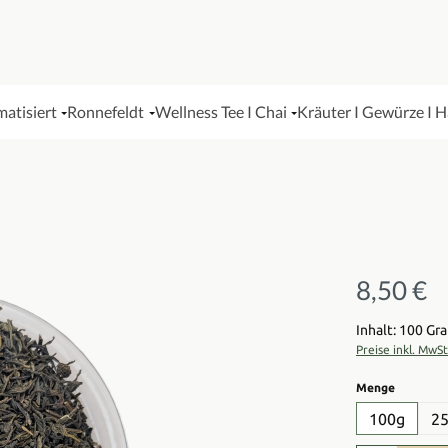
matisiert
Ronnefeldt
Wellness Tee I Chai
Kräuter I Gewürze I 
8,50 €
Regulärer Pre
Inhalt: 100 G
Preise inkl. MwS
auswähl
Menge
100g
2