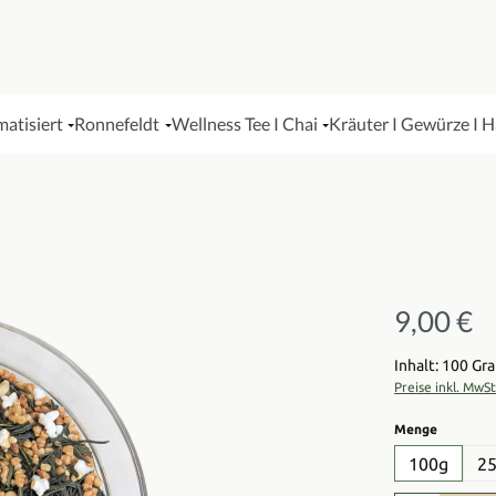
matisiert
Ronnefeldt
Wellness Tee I Chai
Kräuter I Gewürze I 
9,00 €
Regulärer Pre
Inhalt: 100 G
Preise inkl. MwS
auswähl
Menge
100g
2