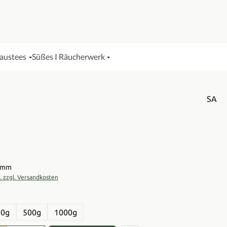
Haustees
Süßes I Räucherwerk
SA
is:
ramm
t. zzgl. Versandkosten
en
50g
500g
1000g