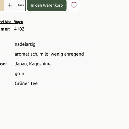
l: Gib den gewünschten Wert ein oder benutze die Schaltflächen 
In den Warenkorb
Stück
el hinzufügen
mmer:
14102
nadelartig
aromatisch
, mild
, wenig anregend
on:
Japan
, Kagoshima
grün
Grüner Tee