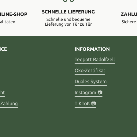
SCHNELLE LIEFERUNG
NLINE-SHOP
ZAHLU
Schnelle und bequeme
alitäten
Sicher
Lieferung von Tür zu Tür
ICE
INFORMATION
Teepott Radolfzell
Öko-Zertifikat
Duales System
cht
Instagram 📷
 Zahlung
TiKToK 📷