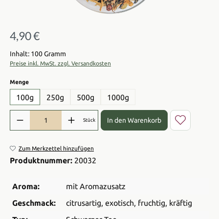
4,90 €
Regulärer Preis:
Inhalt: 100 Gramm
Preise inkl. MwSt. zzgl. Versandkosten
auswählen
Menge
100g
250g
500g
1000g
Produkt Anzahl: Gib den gewünschten Wert ein oder benutze die Sch
In den Warenkorb
Stück
Zum Merkzettel hinzufügen
Produktnummer:
20032
Aroma:
mit Aromazusatz
Geschmack:
citrusartig
, exotisch
, fruchtig
, kräftig