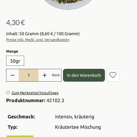
4,30 €
Regulärer Preis:
Inhalt: 50 Gramm
(8,60 € / 100 Gramm)
Preise inkl. MwSt. zzgl. Versandkosten
auswählen
Menge
50gr
Produkt Anzahl: Gib den gewünschten Wert ein oder benutze die Sch
In den Warenkorb
Stück
Zum Merkzettel hinzufügen
Produktnummer:
42102.3
Geschmack:
intensiv
, kräuterig
Typ:
Kräutertee Mischung