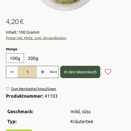
4,20 €
Regulärer Preis:
Inhalt: 100 Gramm
Preise inkl. MwSt. zzgl. Versandkosten
auswählen
Menge
100g
200g
Produkt Anzahl: Gib den gewünschten Wert ein oder benutze die Sch
In den Warenkorb
Stück
Zum Merkzettel hinzufügen
Produktnummer:
41103
Geschmack:
mild
, süss
Typ:
Kräutertee