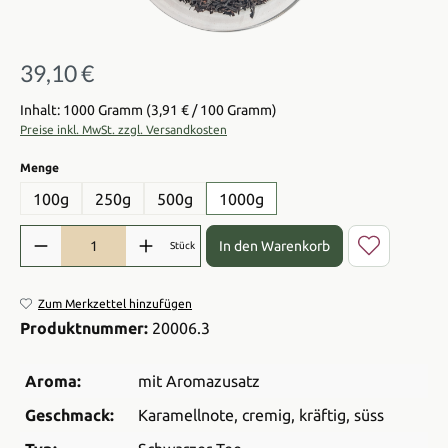
39,10 €
Regulärer Preis:
Inhalt: 1000 Gramm
(3,91 € / 100 Gramm)
Preise inkl. MwSt. zzgl. Versandkosten
auswählen
Menge
100g
250g
500g
1000g
Produkt Anzahl: Gib den gewünschten Wert ein oder benutze die Sch
In den Warenkorb
Stück
Zum Merkzettel hinzufügen
Produktnummer:
20006.3
Aroma:
mit Aromazusatz
Geschmack:
Karamellnote
, cremig
, kräftig
, süss