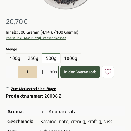
20,70 €
Regulärer Preis:
Inhalt: 500 Gramm
(4,14 € / 100 Gramm)
Preise inkl. MwSt. zzgl. Versandkosten
auswählen
Menge
100g
250g
500g
1000g
Produkt Anzahl: Gib den gewünschten Wert ein oder benutze die Sch
In den Warenkorb
Stück
Zum Merkzettel hinzufügen
Produktnummer:
20006.2
Aroma:
mit Aromazusatz
Geschmack:
Karamellnote
, cremig
, kräftig
, süss