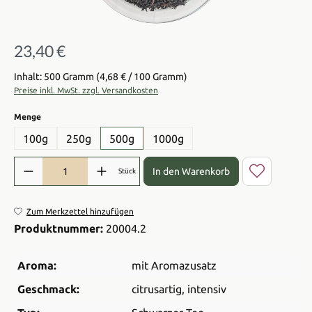
23,40 €
Regulärer Preis:
Inhalt: 500 Gramm
(4,68 € / 100 Gramm)
Preise inkl. MwSt. zzgl. Versandkosten
auswählen
Menge
100g
250g
500g
1000g
Produkt Anzahl: Gib den gewünschten Wert ein oder benutze die Sch
In den Warenkorb
Stück
Zum Merkzettel hinzufügen
Produktnummer:
20004.2
Aroma:
mit Aromazusatz
Geschmack:
citrusartig
, intensiv