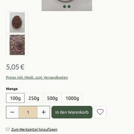
5,05 €
Regulärer Preis:
Preise inkl. MwSt. zzgl. Versandkosten
auswählen
Menge
100g
250g
500g
1000g
Produkt Anzahl: Gib den gewünschten Wert ein oder benutze die Sch
In den Warenkorb
Zum Merkzettel hinzufügen