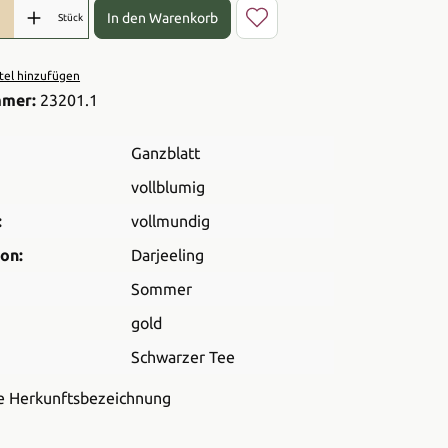
l: Gib den gewünschten Wert ein oder benutze die Schaltflächen 
In den Warenkorb
Stück
el hinzufügen
mmer:
23201.1
Ganzblatt
vollblumig
:
vollmundig
on:
Darjeeling
Sommer
gold
Schwarzer Tee