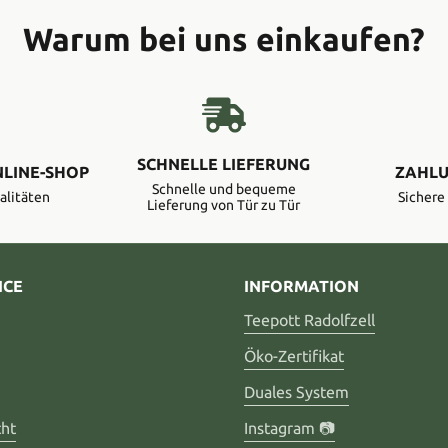
Warum bei uns einkaufen?
SCHNELLE LIEFERUNG
NLINE-SHOP
ZAHLU
Schnelle und bequeme
alitäten
Sicher
Lieferung von Tür zu Tür
ICE
INFORMATION
Teepott Radolfzell
Öko-Zertifikat
Duales System
cht
Instagram 📷