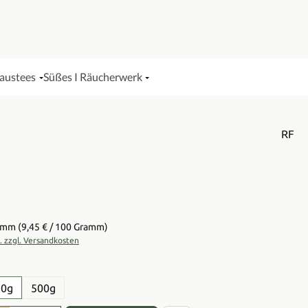
Haustees
Süßes I Räucherwerk
RF
is:
ramm
(9,45 € / 100 Gramm)
t. zzgl. Versandkosten
en
50g
500g