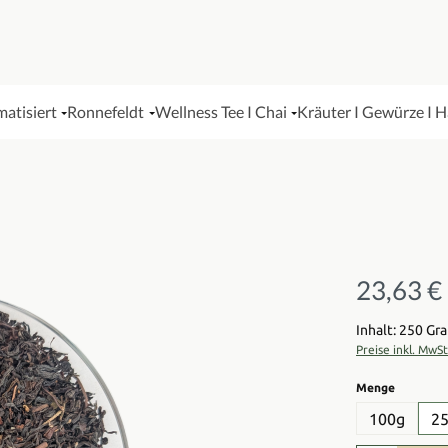
matisiert
Ronnefeldt
Wellness Tee I Chai
Kräuter I Gewürze I 
23,63 €
Regulärer Pre
Inhalt: 250 G
Preise inkl. MwS
auswähl
Menge
100g
2