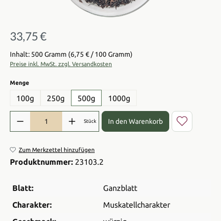
33,75 €
Regulärer Preis:
Inhalt: 500 Gramm
(6,75 € / 100 Gramm)
Preise inkl. MwSt. zzgl. Versandkosten
auswählen
Menge
100g
250g
500g
1000g
Produkt Anzahl: Gib den gewünschten Wert ein oder benutze die Sch
In den Warenkorb
Stück
Zum Merkzettel hinzufügen
Produktnummer:
23103.2
Blatt:
Ganzblatt
Charakter:
Muskatellcharakter