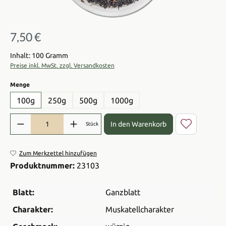
7,50 €
Regulärer Preis:
Inhalt: 100 Gramm
Preise inkl. MwSt. zzgl. Versandkosten
auswählen
Menge
100g
250g
500g
1000g
Produkt Anzahl: Gib den gewünschten Wert ein oder benutze die Sch
In den Warenkorb
Stück
Zum Merkzettel hinzufügen
Produktnummer:
23103
Blatt:
Ganzblatt
Charakter:
Muskatellcharakter