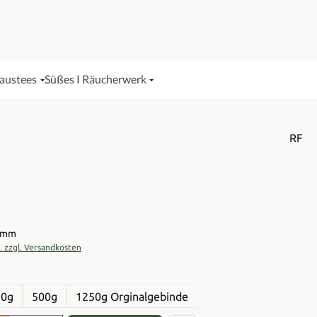
Haustees
Süßes I Räucherwerk
RF
is:
ramm
t. zzgl. Versandkosten
en
50g
500g
1250g Orginalgebinde