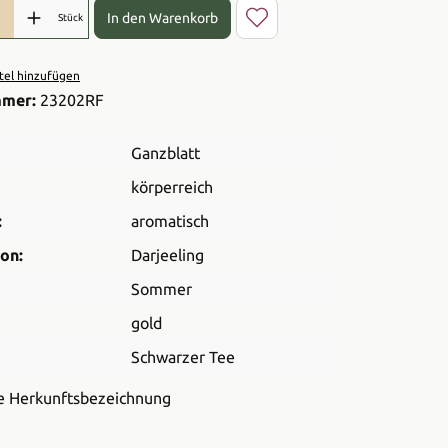
l: Gib den gewünschten Wert ein oder benutze die Schaltflächen 
In den Warenkorb
Stück
el hinzufügen
mmer:
23202RF
Ganzblatt
körperreich
:
aromatisch
on:
Darjeeling
Sommer
gold
Schwarzer Tee