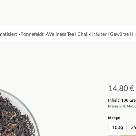
matisiert
Ronnefeldt
Wellness Tee I Chai
Kräuter I Gewürze I 
14,80 €
Regulärer Pre
Inhalt: 100 G
Preise inkl. MwS
auswähl
Menge
100g
2