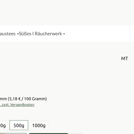
Haustees
Süßes I Räucherwerk
MT
is:
ramm
(5,18 € / 100 Gramm)
t. zzgl. Versandkosten
en
50g
500g
1000g