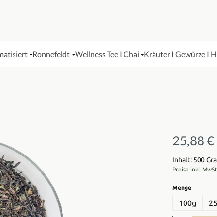
matisiert
Ronnefeldt
Wellness Tee I Chai
Kräuter I Gewürze I 
25,88 €
Regulärer Pre
Inhalt: 500 G
Preise inkl. MwS
auswähl
Menge
100g
2