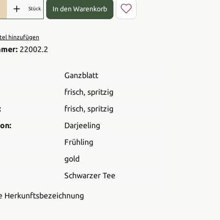
l: Gib den gewünschten Wert ein oder benutze die Schaltflächen 
In den Warenkorb
Stück
el hinzufügen
mmer:
22002.2
Ganzblatt
frisch
, spritzig
:
frisch
, spritzig
on:
Darjeeling
Frühling
gold
Schwarzer Tee