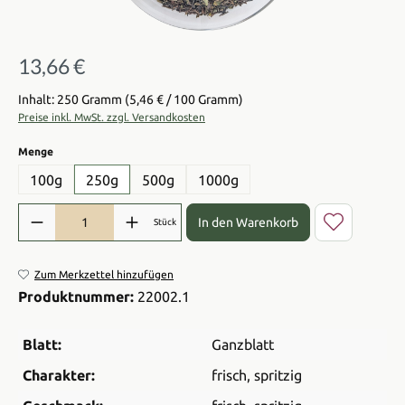
13,66 €
Regulärer Preis:
Inhalt: 250 Gramm
(5,46 € / 100 Gramm)
Preise inkl. MwSt. zzgl. Versandkosten
auswählen
Menge
100g
250g
500g
1000g
Produkt Anzahl: Gib den gewünschten Wert ein oder benutze die Sch
In den Warenkorb
Stück
Zum Merkzettel hinzufügen
Produktnummer:
22002.1
Blatt:
Ganzblatt
Charakter:
frisch
, spritzig