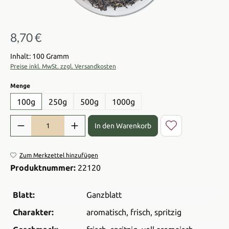
8,70 €
Regulärer Preis:
Inhalt: 100 Gramm
Preise inkl. MwSt. zzgl. Versandkosten
auswählen
Menge
100g
250g
500g
1000g
Produkt Anzahl: Gib den gewünschten Wert ein oder benutze die Sch
In den Warenkorb
Zum Merkzettel hinzufügen
Produktnummer:
22120
Blatt:
Ganzblatt
Charakter:
aromatisch
, frisch
, spritzig