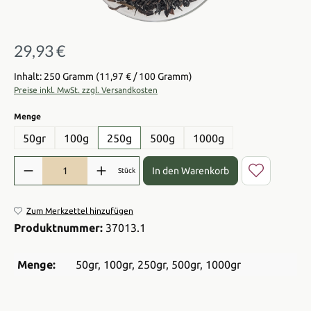
29,93 €
Regulärer Preis:
Inhalt: 250 Gramm
(11,97 € / 100 Gramm)
Preise inkl. MwSt. zzgl. Versandkosten
auswählen
Menge
50gr
100g
250g
500g
1000g
Produkt Anzahl: Gib den gewünschten Wert ein oder benutze die Sch
In den Warenkorb
Stück
Zum Merkzettel hinzufügen
Produktnummer:
37013.1
Menge:
50gr
, 100gr
, 250gr
, 500gr
, 1000gr