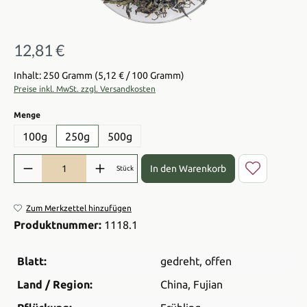
12,81 €
Regulärer Preis:
Inhalt: 250 Gramm
(5,12 € / 100 Gramm)
Preise inkl. MwSt. zzgl. Versandkosten
auswählen
Menge
100g
250g
500g
Produkt Anzahl: Gib den gewünschten Wert ein oder benutze die Sch
In den Warenkorb
Stück
Zum Merkzettel hinzufügen
Produktnummer:
1118.1
Blatt:
gedreht
, offen
Land / Region:
China
, Fujian