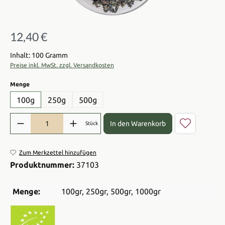
12,40 €
Regulärer Preis:
Inhalt: 100 Gramm
Preise inkl. MwSt. zzgl. Versandkosten
auswählen
Menge
100g
250g
500g
Produkt Anzahl: Gib den gewünschten Wert ein oder benutze die Sch
In den Warenkorb
Stück
Zum Merkzettel hinzufügen
Produktnummer:
37103
Menge:
100gr
, 250gr
, 500gr
, 1000gr