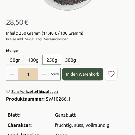
28,50 €
Regulärer Preis:
Inhalt: 250 Gramm
(11,40 € / 100 Gramm)
Preise inkl. MwSt. zzgl. Versandkosten
auswählen
Menge
50gr
100g
250g
500g
Produkt Anzahl: Gib den gewünschten Wert ein oder benutze die Sch
In den Warenkorb
Stück
Zum Merkzettel hinzufügen
Produktnummer:
SW10266.1
Blatt:
Ganzblatt
Charakter:
fruchtig
, süss
, vollmundig