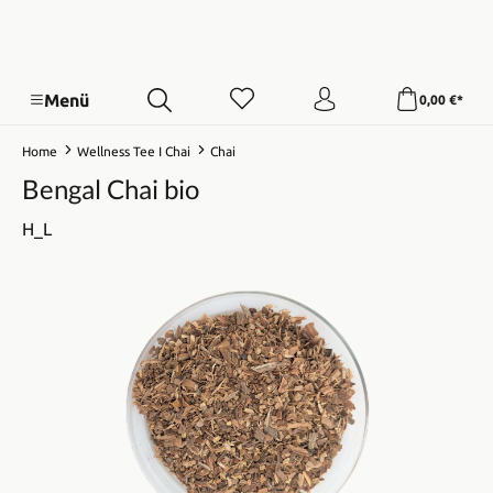
Menü
0,00 €*
Home
Wellness Tee I Chai
Chai
Bengal Chai bio
H_L
Bildergalerie überspringen