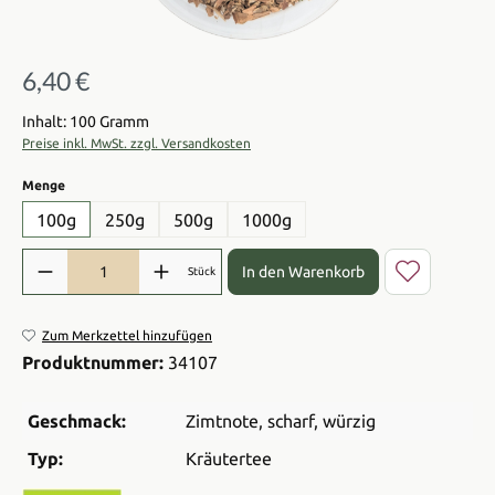
6,40 €
Regulärer Preis:
Inhalt: 100 Gramm
Preise inkl. MwSt. zzgl. Versandkosten
auswählen
Menge
100g
250g
500g
1000g
Produkt Anzahl: Gib den gewünschten Wert ein oder benutze die Sch
In den Warenkorb
Stück
Zum Merkzettel hinzufügen
Produktnummer:
34107
Geschmack:
Zimtnote
, scharf
, würzig
Typ:
Kräutertee