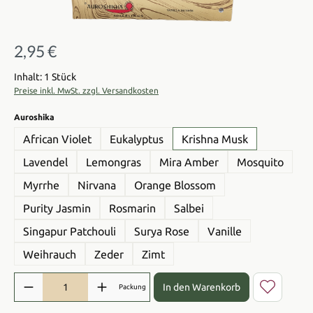
2,95 €
Regulärer Preis:
Inhalt: 1 Stück
Preise inkl. MwSt. zzgl. Versandkosten
auswählen
Auroshika
African Violet
Eukalyptus
Krishna Musk
Lavendel
Lemongras
Mira Amber
Mosquito
Myrrhe
Nirvana
Orange Blossom
Purity Jasmin
Rosmarin
Salbei
Singapur Patchouli
Surya Rose
Vanille
Weihrauch
Zeder
Zimt
Produkt Anzahl: Gib den gewünschten Wert ein oder benutze die Sch
In den Warenkorb
Packung