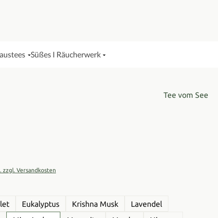
Haustees
Süßes I Räucherwerk
Tee vom See
is:
t. zzgl. Versandkosten
ählen
let
Eukalyptus
Krishna Musk
Lavendel