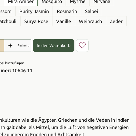
Mira Amber
Mosquito
Myrrhe
Nirvana
ossom
Purity Jasmin
Rosmarin
Salbei
atchouli
Surya Rose
Vanille
Weihrauch
Zeder
l: Gib den gewünschten Wert ein oder benutze die Schaltflächen 
In den Warenkorb
Packung
el hinzufügen
mmer:
10646.11
hkulturen wie die Ägypter, Griechen und die Veden in Indien
 galt dabei als Mittel, um die Luft von negativen Energien
ssel zu innerem Frieden und Achtsamkeit.