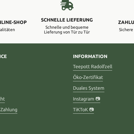
SCHNELLE LIEFERUNG
NLINE-SHOP
ZAHLU
Schnelle und bequeme
alitäten
Sicher
Lieferung von Tür zu Tür
ICE
INFORMATION
Teepott Radolfzell
Öko-Zertifikat
Duales System
cht
Instagram 📷
 Zahlung
TiKToK 📷