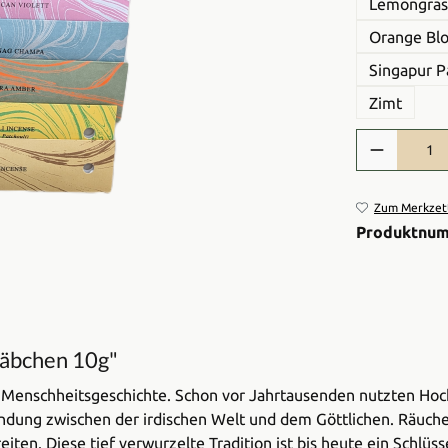
Lemongras
Orange Bl
Singapur P
Zimt
Produkt Anzah
Zum Merkzett
Produktnu
täbchen 10g"
r Menschheitsgeschichte. Schon vor Jahrtausenden nutzten Hoc
dung zwischen der irdischen Welt und dem Göttlichen. Räuchern
iten. Diese tief verwurzelte Tradition ist bis heute ein Schlü