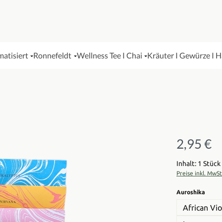
matisiert
Ronnefeldt
Wellness Tee I Chai
Kräuter I Gewürze I 
2,95 €
Regulärer Pre
Inhalt: 1 Stück
Preise inkl. MwS
ausw
Auroshika
African Vio