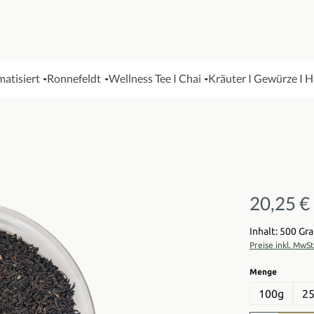
matisiert
Ronnefeldt
Wellness Tee I Chai
Kräuter I Gewürze I 
20,25 €
Regulärer Pre
Inhalt: 500 G
Preise inkl. MwS
auswähl
Menge
100g
2