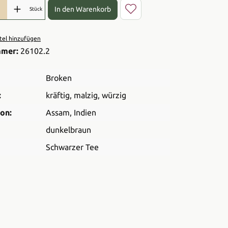
l: Gib den gewünschten Wert ein oder benutze die Schaltflächen 
In den Warenkorb
Stück
el hinzufügen
mmer:
26102.2
Broken
:
kräftig
, malzig
, würzig
on:
Assam
, Indien
dunkelbraun
Schwarzer Tee