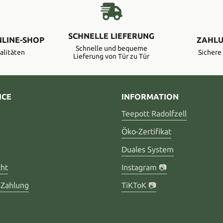
SCHNELLE LIEFERUNG
NLINE-SHOP
ZAHLU
Schnelle und bequeme
alitäten
Sicher
Lieferung von Tür zu Tür
ICE
INFORMATION
Teepott Radolfzell
Öko-Zertifikat
Duales System
cht
Instagram 📷
 Zahlung
TiKToK 📷