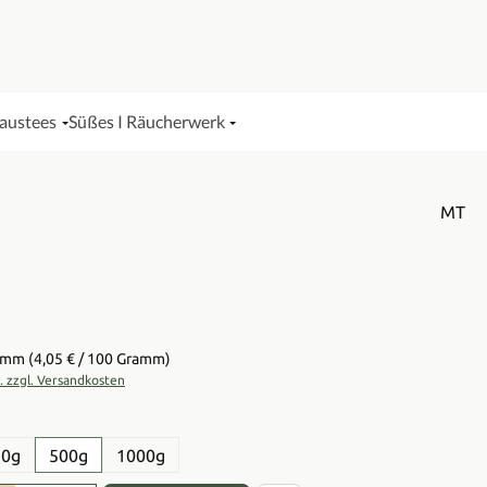
Haustees
Süßes I Räucherwerk
MT
is:
ramm
(4,05 € / 100 Gramm)
t. zzgl. Versandkosten
en
50g
500g
1000g