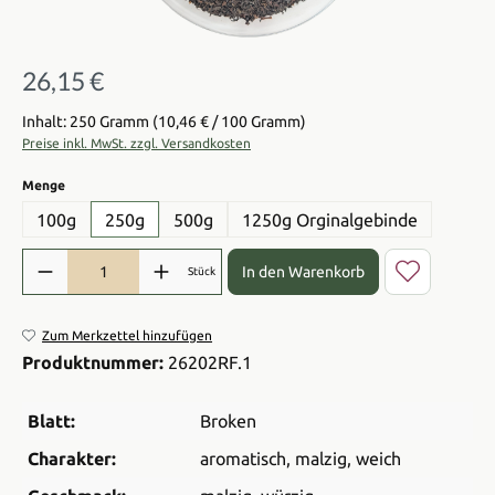
26,15 €
Regulärer Preis:
Inhalt: 250 Gramm
(10,46 € / 100 Gramm)
Preise inkl. MwSt. zzgl. Versandkosten
auswählen
Menge
100g
250g
500g
1250g Orginalgebinde
Produkt Anzahl: Gib den gewünschten Wert ein oder benutze die Sch
In den Warenkorb
Stück
Zum Merkzettel hinzufügen
Produktnummer:
26202RF.1
Blatt:
Broken
Charakter:
aromatisch
, malzig
, weich