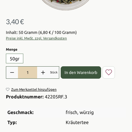
3,40 €
Regulärer Preis:
Inhalt: 50 Gramm
(6,80 € / 100 Gramm)
Preise inkl. MwSt. zzgl. Versandkosten
auswählen
Menge
50gr
Produkt Anzahl: Gib den gewünschten Wert ein oder benutze die Sch
In den Warenkorb
Stück
Zum Merkzettel hinzufügen
Produktnummer:
42205RF.3
Geschmack:
frisch
, würzig
Typ:
Kräutertee