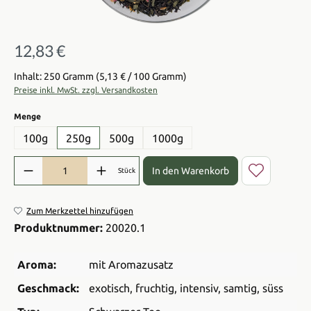
12,83 €
Regulärer Preis:
Inhalt: 250 Gramm
(5,13 € / 100 Gramm)
Preise inkl. MwSt. zzgl. Versandkosten
auswählen
Menge
100g
250g
500g
1000g
Produkt Anzahl: Gib den gewünschten Wert ein oder benutze die Sch
In den Warenkorb
Stück
Zum Merkzettel hinzufügen
Produktnummer:
20020.1
Aroma:
mit Aromazusatz
Geschmack:
exotisch
, fruchtig
, intensiv
, samtig
, süss