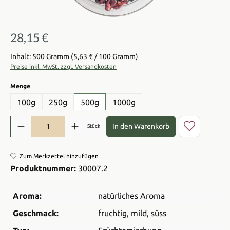
28,15 €
Regulärer Preis:
Inhalt: 500 Gramm
(5,63 € / 100 Gramm)
Preise inkl. MwSt. zzgl. Versandkosten
auswählen
Menge
100g
250g
500g
1000g
Produkt Anzahl: Gib den gewünschten Wert ein oder benutze die Sch
In den Warenkorb
Stück
Zum Merkzettel hinzufügen
Produktnummer:
30007.2
Aroma:
natürliches Aroma
Geschmack:
fruchtig
, mild
, süss